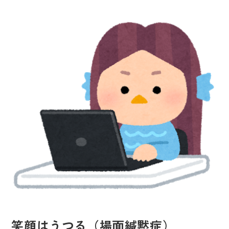
笑顔はうつる（場面緘黙症）