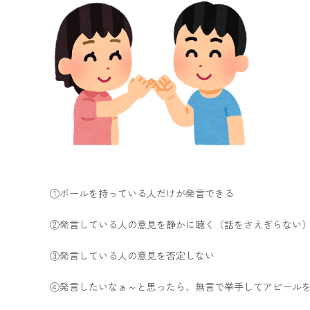
①ボールを持っている人だけが発言できる
②発言している人の意見を静かに聴く（話をさえぎらない
③発言している人の意見を否定しない
④発言したいなぁ～と思ったら、無言で挙手してアピール