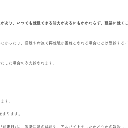
思があり、いつでも就職できる能力があるにもかかわらず、職業に就く
がなかったり、怪我や病気で再就職が困難とされる場合などは受給する
満たした場合のみ支給されます。
ります。
始まります。
｢認定日｣に、就職活動の詳細や、アルバイトをしたかどうかの報告し