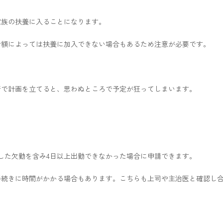
家族の扶養に入ることになります。
給額によっては扶養に加入できない場合もあるため注意が必要です。
断で計画を立てると、思わぬところで予定が狂ってしまいます。
。
した欠勤を含み4日以上出勤できなかった場合に申請できます。
手続きに時間がかかる場合もあります。こちらも上司や主治医と確認し