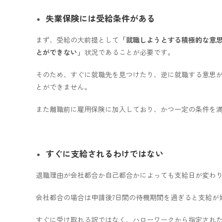
失業保険には受給条件がある
まず、受給の大前提として
「就職しようとする積極的な意
とができない」
状況であることが必要です。
そのため、すぐに就職先を見つけたり、逆に就職する意思
とができません。
また離職前に雇用保険に加入しており、かつ一定の条件を
すぐに支給されるわけではない
退職理由が会社都合か自己都合かによっても支給日が変わ
会社都合の場合は申請後7日間の待機期間を過ぎると支給が
すぐに受け取れる訳ではなく、ハローワークから指定された