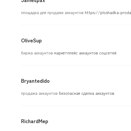
площадка для продажи аккаунтов
https://ploshadka-prod
OliveSup
биржа аккаунтов
маркетплейс аккаунтов соцсетей
Bryantedido
продажа аккаунтов
безопасная сделка аккаунтов
RichardMep