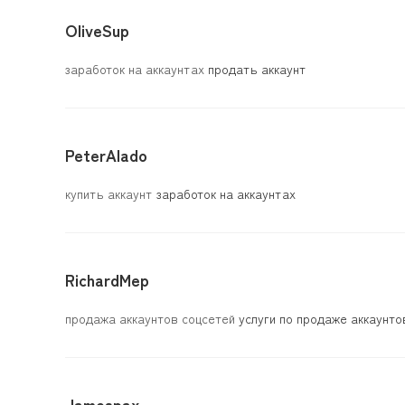
OliveSup
заработок на аккаунтах
продать аккаунт
PeterAlado
купить аккаунт
заработок на аккаунтах
RichardMep
продажа аккаунтов соцсетей
услуги по продаже аккаунто
Jamespax