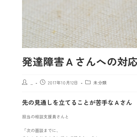
発達障害Ａさんへの対
_
2017年10月12日
未分類
先の見通しを立てることが苦手なＡさん
担当の相談支援員さんと
「次の面談までに、