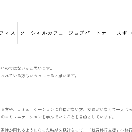
ションツールの一つです♪
フィス
ソーシャルカフェ
ジョブパートナー
スポ
多いのではないかと思います。
思われている方もいらっしゃると思います。
いる方や、コミュニケーションに自信がない方、友達がいなくて一人ぼ
とのコミュニケーションを学んでいくことを目的としています。
協調性が図れるようになった時期を見計らって、「就労移行支援」へ移