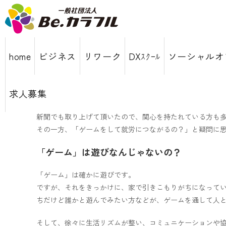
ゲームはコミュニケー
home
ビジネス
リワーク
DXｽｸｰﾙ
ソーシャルオ
_
2019年4月24日
授業について
求人募集
カラフルで最近始まった「ゲームコースの授業」。
新聞でも取り上げて頂いたので、関心を持たれている方も
その一方、「ゲームをして就労につながるの？」と疑問に
「ゲーム」は遊びなんじゃないの？
「ゲーム」は確かに遊びです。
ですが、それをきっかけに、家で引きこもりがちになって
ちだけど誰かと遊んでみたい方などが、ゲームを通して人
そして、徐々に生活リズムが整い、コミュニケーションや