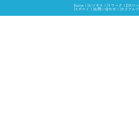
home
ビジネス
リワーク
DXｽｸｰﾙ
スポコミ
お問い合わせ
カラフルブ