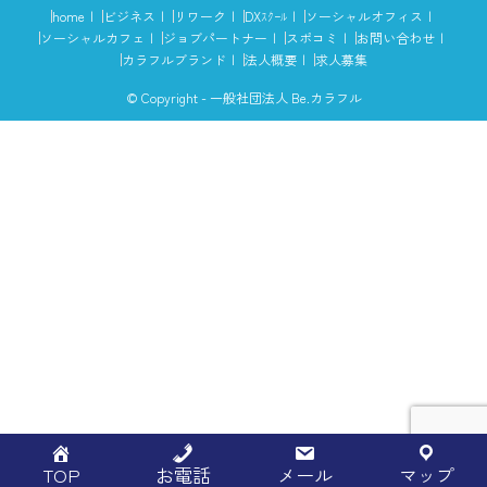
home
ビジネス
リワーク
DXｽｸｰﾙ
ソーシャルオフィス
ソーシャルカフェ
ジョブパートナー
スポコミ
お問い合わせ
カラフルブランド
法人概要
求人募集
© Copyright - 一般社団法人 Be.カラフル
TOP
お電話
メール
マップ