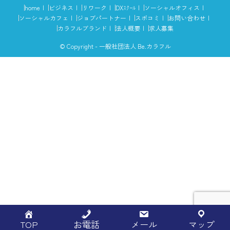
home
ビジネス
リワーク
DXｽｸｰﾙ
ソーシャルオフィス
ソーシャルカフェ
ジョブパートナー
スポコミ
お問い合わせ
カラフルブランド
法人概要
求人募集
© Copyright - 一般社団法人 Be.カラフル
TOP
お電話
メール
マップ