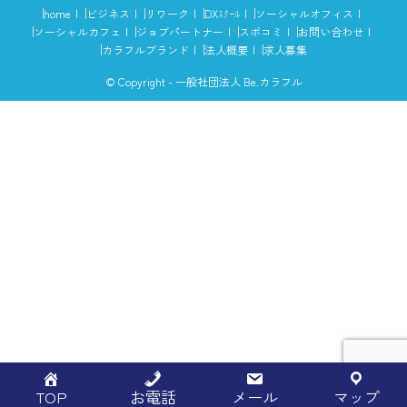
home
ビジネス
リワーク
DXｽｸｰﾙ
ソーシャルオフィス
ソーシャルカフェ
ジョブパートナー
スポコミ
お問い合わせ
カラフルブランド
法人概要
求人募集
© Copyright - 一般社団法人 Be.カラフル
TOP
お電話
メール
マップ