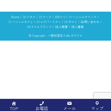
home
ビジネス
リワーク
DXｽｸｰﾙ
ソーシャルオフィス
ソーシャルカフェ
ジョブパートナー
スポコミ
お問い合わせ
カラフルブランド
法人概要
求人募集
© Copyright - 一般社団法人 Be.カラフル
TOP
お電話
メール
マップ