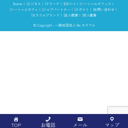
home
ビジネス
リワーク
DXｽｸｰﾙ
ソーシャルオフィス
ソーシャルカフェ
ジョブパートナー
スポコミ
お問い合わせ
カラフルブランド
法人概要
求人募集
© Copyright - 一般社団法人 Be.カラフル
TOP
お電話
メール
マップ