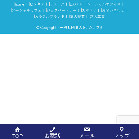
home
ビジネス
リワーク
DXｽｸｰﾙ
ソーシャルオフィス
ソーシャルカフェ
ジョブパートナー
スポコミ
お問い合わせ
カラフルブランド
法人概要
求人募集
© Copyright - 一般社団法人 Be.カラフル
TOP
お電話
メール
マップ