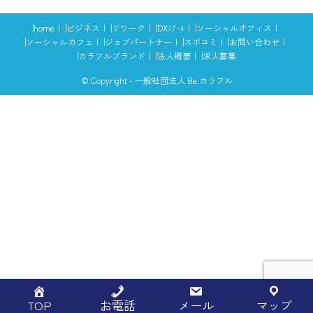
home
ビジネス
リワーク
DXｽｸｰﾙ
ソーシャルオフィス
ソーシャルカフェ
ジョブパートナー
スポコミ
お問い合わせ
カラフルブランド
法人概要
求人募集
© Copyright - 一般社団法人 Be.カラフル
TOP
お電話
メール
マップ