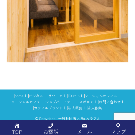
home
ビジネス
リワーク
DXｽｸｰﾙ
ソーシャルオフィス
ソーシャルカフェ
ジョブパートナー
スポコミ
お問い合わせ
カラフルブランド
法人概要
求人募集
© Copyright - 一般社団法人 Be.カラフル
TOP
お電話
メール
マップ