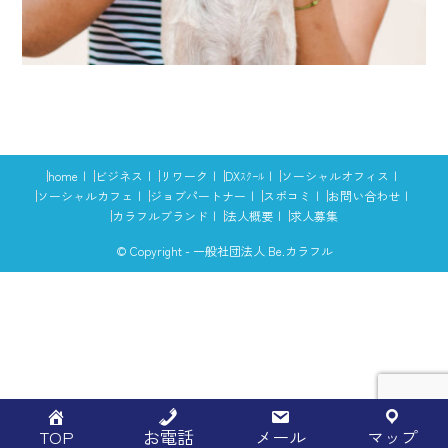
home
ビジネス
リワーク
DXｽｸｰﾙ
ソーシャルオフィス
ソーシャルカフェ
ジョブパートナー
スポコミ
お問い合わせ
カラフルブランド
法人概要
求人募集
© Copyright - 一般社団法人 Be.カラフル
TOP
お電話
メール
マップ