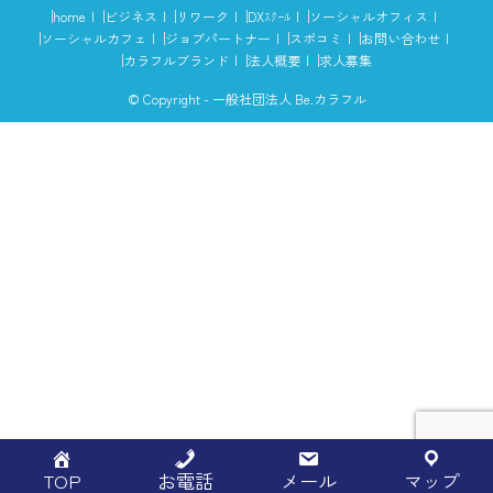
home
ビジネス
リワーク
DXｽｸｰﾙ
ソーシャルオフィス
ソーシャルカフェ
ジョブパートナー
スポコミ
お問い合わせ
カラフルブランド
法人概要
求人募集
© Copyright - 一般社団法人 Be.カラフル
TOP
お電話
メール
マップ