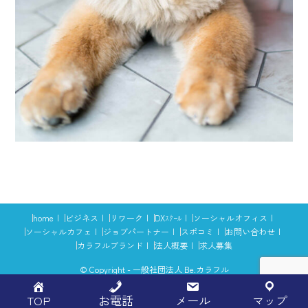
home
ビジネス
リワーク
DXｽｸｰﾙ
ソーシャルオフィス
ソーシャルカフェ
ジョブパートナー
スポコミ
お問い合わせ
カラフルブランド
法人概要
求人募集
© Copyright - 一般社団法人 Be.カラフル
TOP
お電話
メール
マップ