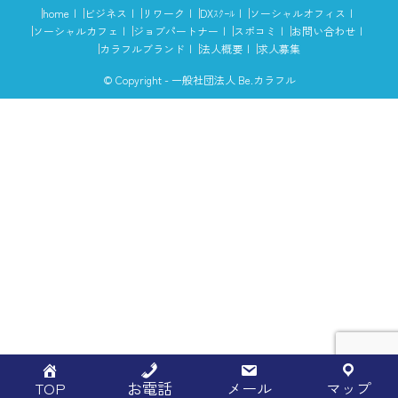
home
ビジネス
リワーク
DXｽｸｰﾙ
ソーシャルオフィス
ソーシャルカフェ
ジョブパートナー
スポコミ
お問い合わせ
カラフルブランド
法人概要
求人募集
© Copyright - 一般社団法人 Be.カラフル
TOP
お電話
メール
マップ