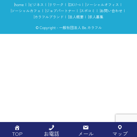
home
ビジネス
リワーク
DXｽｸｰﾙ
ソーシャルオフィス
ソーシャルカフェ
ジョブパートナー
スポコミ
お問い合わせ
カラフルブランド
法人概要
求人募集
© Copyright - 一般社団法人 Be.カラフル
TOP
お電話
メール
マップ