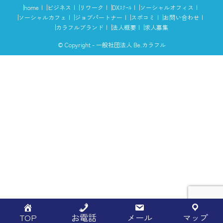
home
ビジネス
リワーク
DXｽｸｰﾙ
ソーシャルオフィス
ソーシャルカフェ
ジョブパートナー
スポコミ
お問い合わせ
カラフルブランド
法人概要
求人募集
© Copyright - 一般社団法人 Be.カラフル
TOP
お電話
メール
マップ