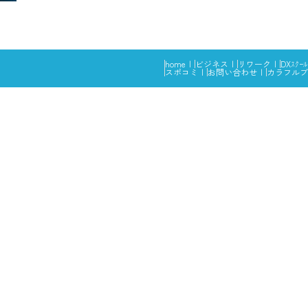
home
ビジネス
リワーク
DXｽｸｰﾙ
スポコミ
お問い合わせ
カラフルブ